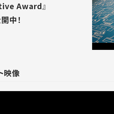
ive Award』
開中！
ト映像